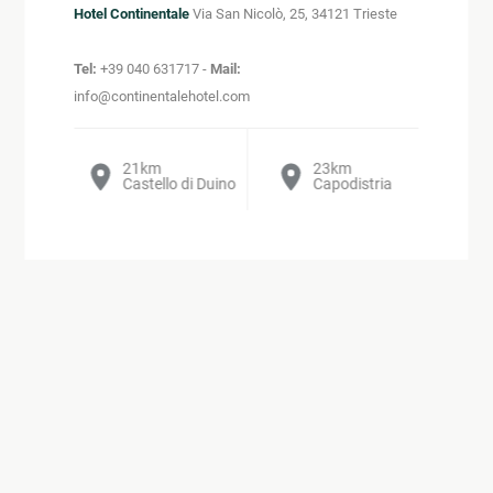
Hotel Continentale
Via San Nicolò, 25, 34121 Trieste
Tel:
+39 040 631717 -
Mail:
info@continentalehotel.com
21
20
km
km
52
km
23
94
12
km
km
km
Castello di Duino
Sentiero Rilke
Aquileia
Capodistria
Lubiana
Muggia