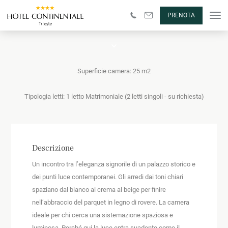
Camera Superior
PRENOTA
Superficie camera: 25 m2
Tipologia letti: 1 letto Matrimoniale (2 letti singoli - su richiesta)
Descrizione
Un incontro tra l’eleganza signorile di un palazzo storico e
dei punti luce contemporanei. Gli arredi dai toni chiari
spaziano dal bianco al crema al beige per finire
nell’abbraccio del parquet in legno di rovere. La camera
ideale per chi cerca una sistemazione spaziosa e
luminosa. Perché qui la luce entra suadente come il