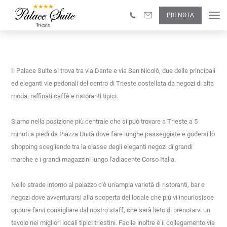
PALACE SUITE
PRENOTA
MOLTO PIÙ CHE A CASA
Il Palace Suite si trova tra via Dante e via San Nicolò, due delle principali 
ed eleganti vie pedonali del centro di Trieste costellata da negozi di alta 
moda, raffinati caffè e ristoranti tipici.
Siamo nella posizione più centrale che si può trovare a Trieste a 5 
minuti a piedi da Piazza Unità dove fare lunghe passeggiate e godersi lo 
shopping scegliendo tra la classe degli eleganti negozi di grandi 
marche e i grandi magazzini lungo l'adiacente Corso Italia.
Nelle strade intorno al palazzo c'è un'ampia varietà di ristoranti, bar e 
negozi dove avventurarsi alla scoperta del locale che più vi incuriosisce 
oppure farvi consigliare dal nostro staff, che sarà lieto di prenotarvi un 
tavolo nei migliori locali tipici triestini. Facile inoltre è il collegamento via 