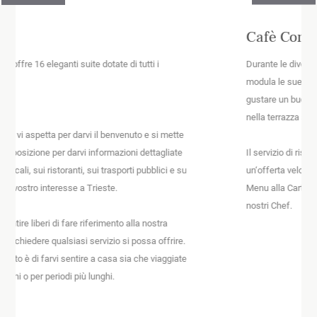
Cafè Continentale
Durante le diverse ore del giorno il Cafè Continentale
modula le sue proposte per offrirVi la possibilità di
gustare un buon caffè, del buon vino o un aperitivo anche
nella terrazza sulla pedonale via San Nicolò.
Il servizio di ristorante prevede per l’ora del pranzo
un‘offerta veloce e di qualità e per le Vostre cene un ricco
Menu alla Carte con proposte di stagione preparate dai
nostri Chef.
SCOPRI DI PIÙ