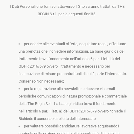
I Dati Personali che fornisci attraverso il Sito saranno trattati da THE
BEGIN S.r.l. per le seguenti finalità:
per aderire alle eventuali offerte, acquistare regali, effettuare
una prenotazione, richiedere informazioni. La base giuridica del
trattamento trova fondamento nell’articolo 6 par. 1 lett. b) del
GDPR 2016/679
ovvero il trattamento è necessario per
l’esecuzione di misure precontrattuali di cui è parte l’interessato
.
Consenso Non necessario;
per la registrazione alla newsletter e ricevere via email
periodiche comunicazioni di natura promozionale e commerciale
della The Begin S.r.l.. La base giuridica trova il fondamento
nell’articolo 6 par. 1 lett. a) del GDPR 2016/679 ovvero richiede il
Richiede il consenso esplicito dell’interessato;
per valutare possibili candidature lavorative acquisendo i
curricula nella sezione dedicata alle opportunità di lavoro.
La