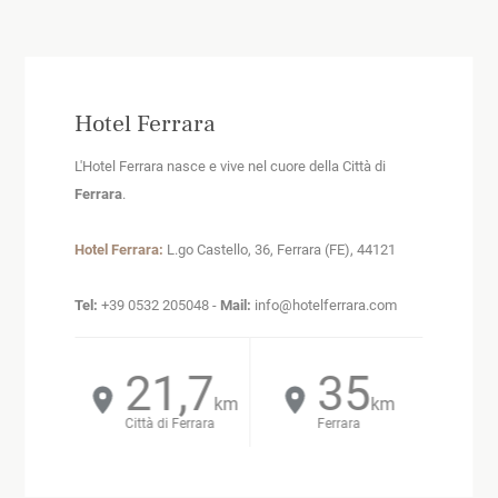
Hotel Ferrara
L'Hotel Ferrara nasce e vive nel cuore della Città di
Ferrara
.
Hotel Ferrara:
L.go Castello, 36, Ferrara (FE), 44121
Tel:
+39 0532 205048 -
Mail:
info@hotelferrara.com
21,7
23,2
1,4
35
km
km
km
km
Città di Ferrara
Ferrara
Città di Ferrara
Ferrara