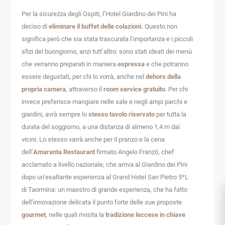
Per la sicurezza degli Ospiti, l’Hotel Giardino dei Pini ha
deciso di
eliminare il buffet delle colazioni.
Questo non
significa però che sia stata trascurata l’importanza e i piccoli
sfizi del buongiorno, anzi tutt’altro: sono stati ideati dei menù
che verranno preparati in maniera
espressa
e che potranno
essere degustati, per chi lo vorrà, anche nel
dehors della
propria camera
, attraverso il
room service gratuito
. Per chi
invece preferisce mangiare nelle sale e negli ampi parchi e
giardini, avrà sempre lo
stesso tavolo riservato
per tutta la
durata del soggiorno, a una distanza di almeno 1,4 m dai
vicini. Lo stesso varrà anche per il pranzo e la cena
dell’
Amaranta Restaurant
firmato Angelo Franzò, chef
acclamato a livello nazionale, che arriva al Giardino dei Pini
dopo un’esaltante esperienza al Grand Hotel San Pietro 5*L
di Taormina: un maestro di grande esperienza, che ha fatto
dell’innovazione delicata il punto forte delle sue proposte
gourmet
, nelle quali rivisita la
tradizione leccese in chiave