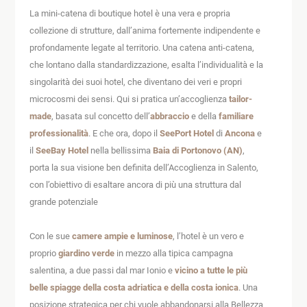
La mini-catena di boutique hotel è una vera e propria
collezione di strutture, dall’anima fortemente indipendente e
profondamente legate al territorio. Una catena anti-catena,
che lontano dalla standardizzazione, esalta l’individualità e la
singolarità dei suoi hotel, che diventano dei veri e propri
microcosmi dei sensi. Qui si pratica un’accoglienza
tailor-
made
, basata sul concetto dell’
abbraccio
e della
familiare
professionalità
. E che ora, dopo il
SeePort Hotel
di
Ancona
e
il
SeeBay Hotel
nella bellissima
Baia di
Portonovo (AN)
,
porta la sua visione ben definita dell’Accoglienza in Salento,
con l’obiettivo di esaltare ancora di più una struttura dal
grande potenziale
Con le sue
camere ampie e luminose
, l’hotel è un vero e
proprio
giardino verde
in mezzo alla tipica campagna
salentina, a due passi dal mar Ionio e
vicino a tutte le più
belle spiagge della costa adriatica e della costa ionica
. Una
posizione strategica per chi vuole abbandonarsi alla Bellezza