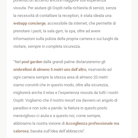
ponendo un accento ancora maggiore sull’esperienza
vissuta. Per aiutare gli Ospiti nella richiesta di servizi, senza
la necessità di contattare la reception, è stata ideata una
webapp concierge
, accessibile da internet, che permette di
prenotare i pasti, la sala gym, la spa, oltre ad avere
informazioni sulla pulizia della propria camera e sui luoghi da
visitare, sempre in completa sicurezza.
“Nel
pool garden
dalle grandi palme distanzieremo gli
ombrelloni di almeno 5 metri uno dall’altro
, riservando ad
ogni camera sempre la stessa area di almeno 20 metri:
siamo convinti che in questo modo, oltre alla sicurezza,
migliorerà anche il relax e l’esperienza vissuta da tutti i nostri
Ospiti. Vogliamo che il nostro resort sia davvero un angolo di
paradiso e non solo a parole: la Natura in questo posto
meraviglioso ci aiuta e a questo noi, come sempre,
abbiniamo la nostra visione di
Accoglienza professionale ma
calorosa
, basata sull’idea dell’abbraccio”.