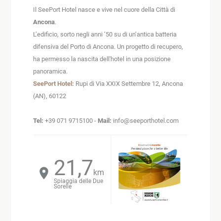
Il SeePort Hotel nasce e vive nel cuore della Città di
Ancona
.
L’edificio, sorto negli anni ’50 su di un’antica batteria
difensiva del Porto di Ancona. Un progetto di recupero,
ha permesso la nascita dell'hotel in una posizione
panoramica.
SeePort Hotel:
Rupi di Via XXIX Settembre 12, Ancona
(AN), 60122
Tel:
+39 071 9715100 -
Mail:
info@seeporthotel.com
21,7
23,2
1,4
km
km
km
Spiaggia delle Due
Sirolo
Città di Ancona
Sorelle