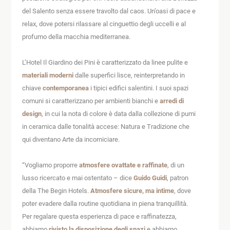
del Salento senza essere travolto dal caos. Un’oasi di pace e
relax, dove potersi rilassare al cinguettio degli uccelli e al
profumo della macchia mediterranea.
L’Hotel Il Giardino dei Pini è caratterizzato da linee pulite e
materiali moderni
dalle superfici lisce, reinterpretando in
chiave
contemporanea
i tipici edifici salentini. I suoi spazi
comuni si caratterizzano per ambienti bianchi e
arredi di
design
, in cui la nota di colore è data dalla collezione di pumi
in ceramica dalle tonalità accese: Natura e Tradizione che
qui diventano Arte da incorniciare.
“Vogliamo proporre
atmosfere ovattate e raffinate
, di un
lusso ricercato e mai ostentato – dice
Guido Guidi
, patron
della The Begin Hotels.
Atmosfere sicure, ma intime
, dove
poter evadere dalla routine quotidiana in piena tranquillità.
Per regalare questa esperienza di pace e raffinatezza,
abbiamo
rivisto la disposizione degli spazi
e abbiamo